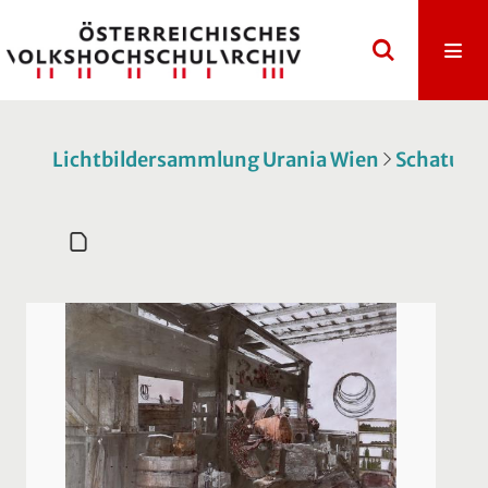
Lichtbildersammlung Urania Wien
Schatulle