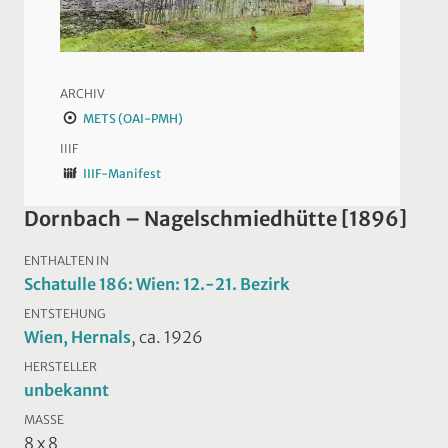
ARCHIV
METS (OAI-PMH)
IIIF
IIIF-Manifest
Dornbach – Nagelschmiedhütte [1896]
ENTHALTEN IN
Schatulle 186: Wien: 12.-21. Bezirk
ENTSTEHUNG
Wien, Hernals
, ca. 1926
HERSTELLER
unbekannt
MASSE
8 x 8