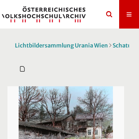
Lichtbildersammlung Urania Wien
Schatulle