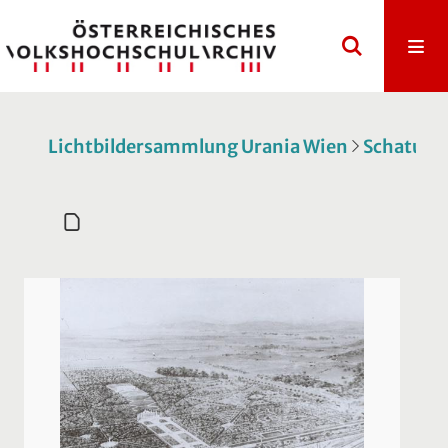
Lichtbildersammlung Urania Wien
Schatulle