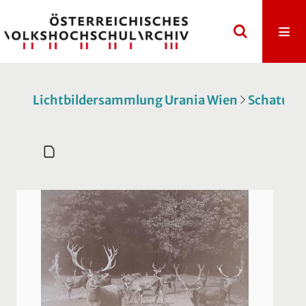
Lichtbildersammlung Urania Wien
Schatulle