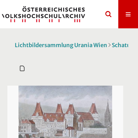
Lichtbildersammlung Urania Wien
Schatulle