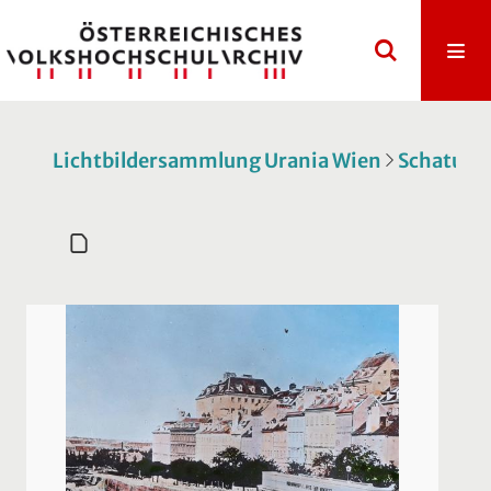
Lichtbildersammlung Urania Wien
Schatulle