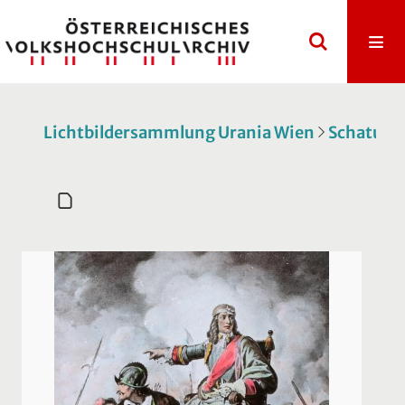
Lichtbildersammlung Urania Wien
Schatulle