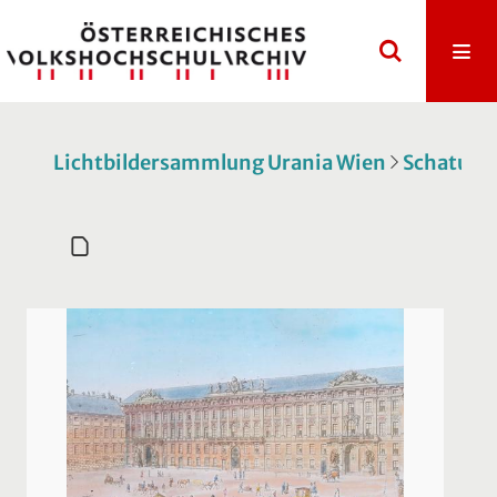
Lichtbildersammlung Urania Wien
Schatulle