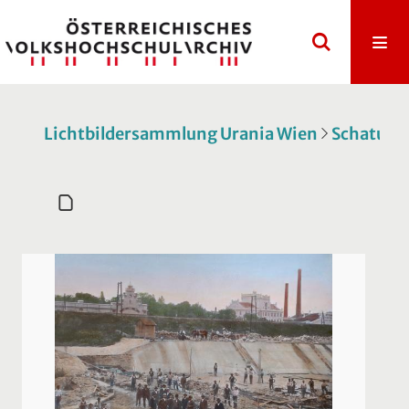
Lichtbildersammlung Urania Wien
Schatulle