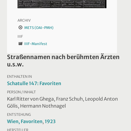
ARCHIV
METS (OAI-PMH)
IIIF
IIIF-Manifest
Straßennamen nach berühmten Ärzten
u.s.w.
ENTHALTEN IN
Schatulle 147: Favoriten
PERSON / INHALT
Karl Ritter von Ghega, Franz Schuh, Leopold Anton
Gölis, Hermann Nothnagel
ENTSTEHUNG
Wien, Favoriten
,
1923
HERSTELLER