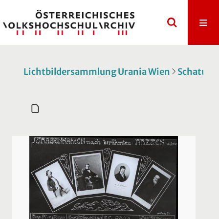
Lichtbildersammlung Urania Wien
Schatulle