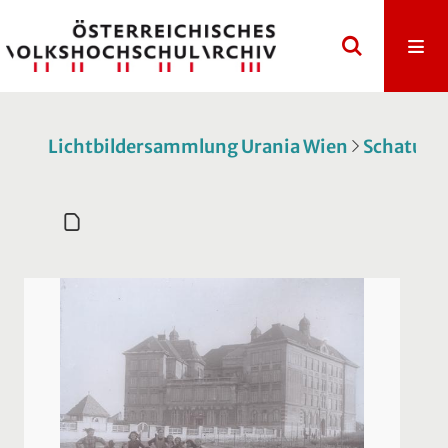
Lichtbildersammlung Urania Wien
Schatulle