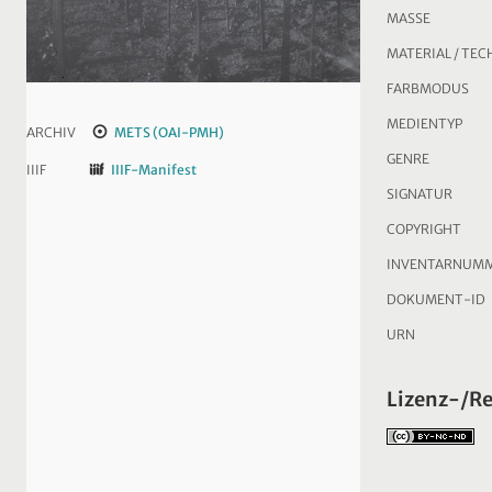
MASSE
MATERIAL / TEC
FARBMODUS
MEDIENTYP
ARCHIV
METS (OAI-PMH)
GENRE
IIIF
IIIF-Manifest
SIGNATUR
COPYRIGHT
INVENTARNUM
DOKUMENT-ID
URN
Lizenz-/R