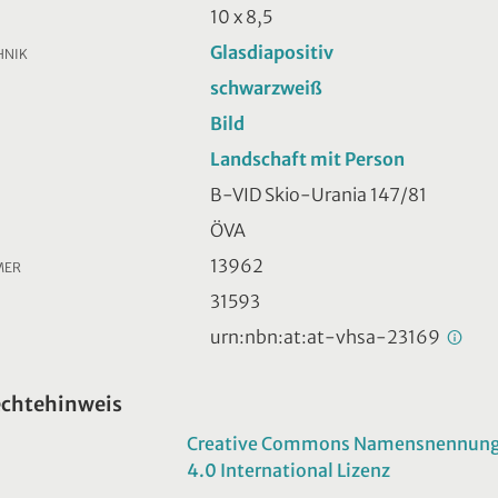
10 x 8,5
Glasdiapositiv
HNIK
schwarzweiß
Bild
Landschaft mit Person
B-VID Skio-Urania 147/81
ÖVA
13962
MER
31593
urn:nbn:at:at-vhsa-23169
echtehinweis
Creative Commons Namensnennung -
4.0 International Lizenz