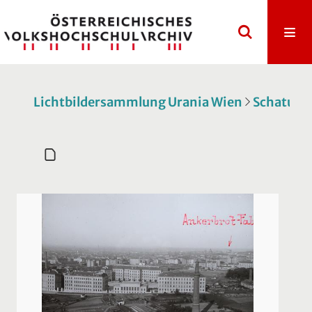
Lichtbildersammlung Urania Wien
Schatulle