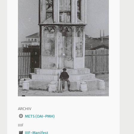
ARCHIV
METS (OAI-PMH)
IIIF
IIIF-Manifest