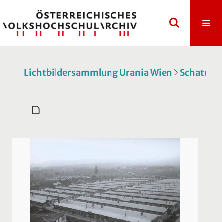
Lichtbildersammlung Urania Wien
Schatulle