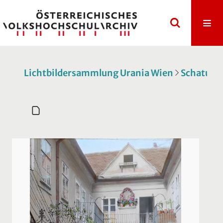
Lichtbildersammlung Urania Wien
Schatulle