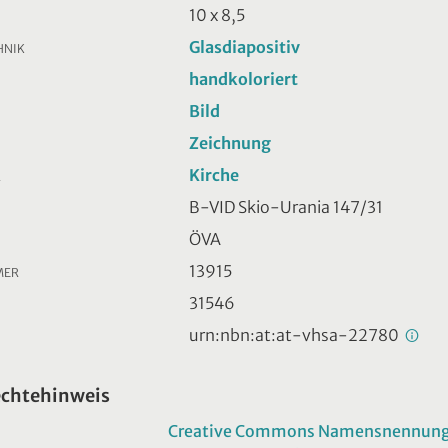
10 x 8,5
Glasdiapositiv
HNIK
handkoloriert
Bild
Zeichnung
Kirche
R
B-VID Skio-Urania 147/31
ÖVA
13915
MER
31546
urn:nbn:at:at-vhsa-22780
echtehinweis
Creative Commons Namensnennung -