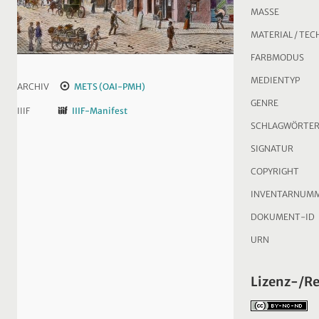
MASSE
MATERIAL / TEC
FARBMODUS
MEDIENTYP
ARCHIV
METS (OAI-PMH)
GENRE
IIIF
IIIF-Manifest
SCHLAGWÖRTE
SIGNATUR
COPYRIGHT
INVENTARNUM
DOKUMENT-ID
URN
Lizenz-/R