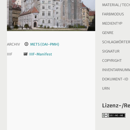
MATERIAL / TEC
FARBMODUS
MEDIENTYP
GENRE
SCHLAGWÖRTE
ARCHIV
METS (OAI-PMH)
SIGNATUR
IIIF
IIIF-Manifest
COPYRIGHT
INVENTARNUM
DOKUMENT-ID
URN
Lizenz-/R