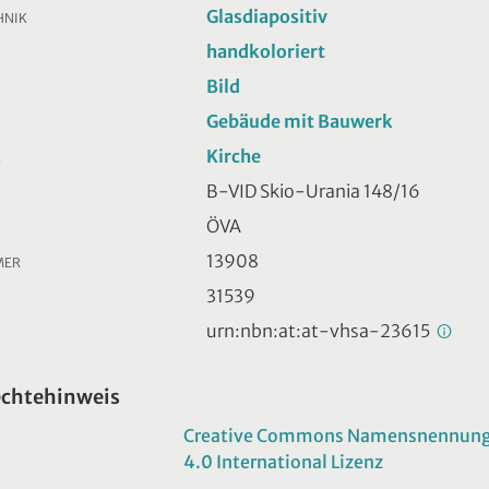
Glasdiapositiv
HNIK
handkoloriert
Bild
Gebäude mit Bauwerk
Kirche
R
B-VID Skio-Urania 148/16
ÖVA
13908
MER
31539
urn:nbn:at:at-vhsa-23615
echtehinweis
Creative Commons Namensnennung -
4.0 International Lizenz