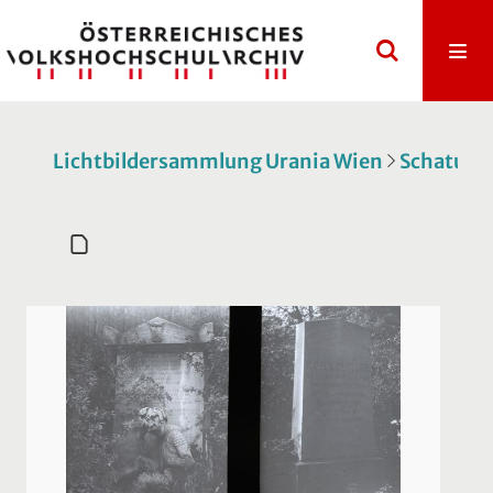
Lichtbildersammlung Urania Wien
Schatulle