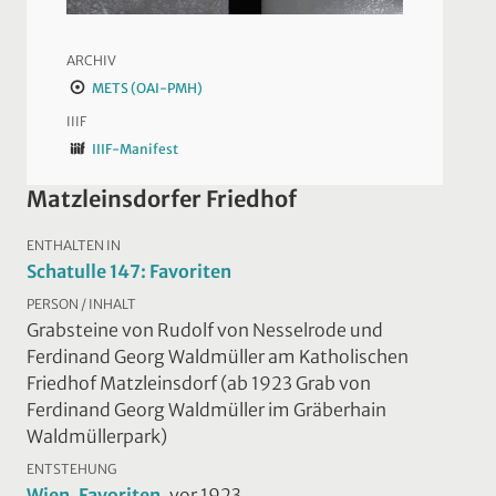
ARCHIV
METS (OAI-PMH)
IIIF
IIIF-Manifest
Matzleinsdorfer Friedhof
ENTHALTEN IN
Schatulle 147: Favoriten
PERSON / INHALT
Grabsteine von Rudolf von Nesselrode und
Ferdinand Georg Waldmüller am Katholischen
Friedhof Matzleinsdorf (ab 1923 Grab von
Ferdinand Georg Waldmüller im Gräberhain
Waldmüllerpark)
ENTSTEHUNG
Wien, Favoriten
, vor 1923