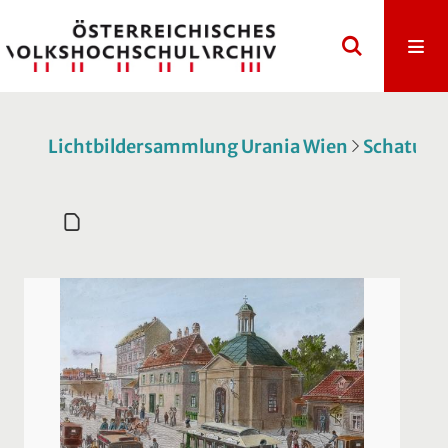
Lichtbildersammlung Urania Wien
Schatulle