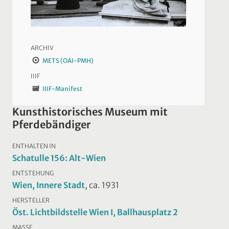
ARCHIV
METS (OAI-PMH)
IIIF
IIIF-Manifest
Kunsthistorisches Museum mit
Pferdebändiger
ENTHALTEN IN
Schatulle 156: Alt-Wien
ENTSTEHUNG
Wien, Innere Stadt
, ca. 1931
HERSTELLER
Öst. Lichtbildstelle Wien I, Ballhausplatz 2
MASSE