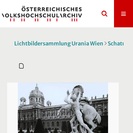
Lichtbildersammlung Urania Wien
Schatulle