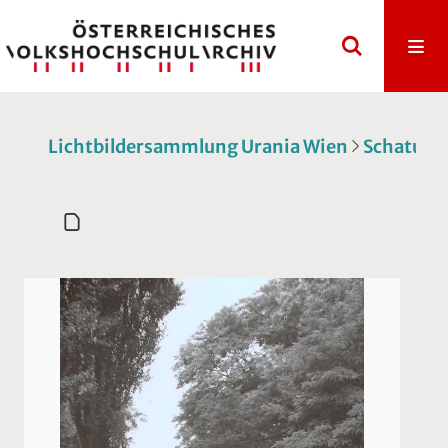
Lichtbildersammlung Urania Wien
Schatulle