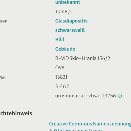
unbekannt
10 x 8,5
Glasdiapositiv
HNIK
schwarzweiß
Bild
Gebäude
B-VID Skio-Urania 156/2
ÖVA
13831
MER
31462
urn:nbn:at:at-vhsa-23756
echtehinweis
Creative Commons Namensnennung -
4.0 International Lizenz