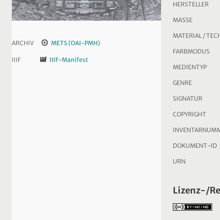
HERSTELLER
MASSE
MATERIAL / TEC
ARCHIV
METS (OAI-PMH)
FARBMODUS
IIIF
IIIF-Manifest
MEDIENTYP
GENRE
SIGNATUR
COPYRIGHT
INVENTARNUM
DOKUMENT-ID
URN
Lizenz-/R