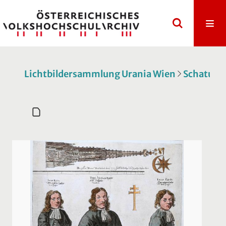
Lichtbildersammlung Urania Wien
Schatulle