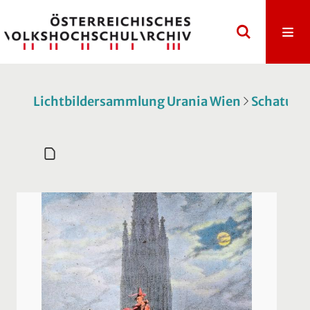
Lichtbildersammlung Urania Wien
Schatulle