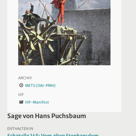
ARCHIV
METS (OAI-PMH)
IIIF
IIIF-Manifest
Sage von Hans Puchsbaum
ENTHALTEN IN
Schatulle 145: Vom alten Stephansdom