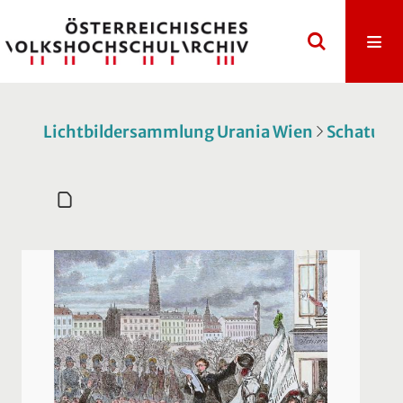
Lichtbildersammlung Urania Wien
Schatulle