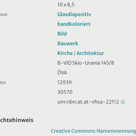
10 x 8,5
Glasdiapositiv
HNIK
handkoloriert
Bild
Bauwerk
Kirche
/
Architektur
R
B-VID Skio-Urania 145/8
ÖVA
12939
MER
30570
urn:nbn:at:at-vhsa-22112
echtehinweis
Creative Commons Namensnennung -