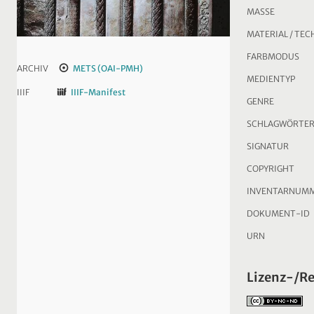
MASSE
MATERIAL / TEC
FARBMODUS
ARCHIV
METS (OAI-PMH)
MEDIENTYP
IIIF
IIIF-Manifest
GENRE
SCHLAGWÖRTE
SIGNATUR
COPYRIGHT
INVENTARNUM
DOKUMENT-ID
URN
Lizenz-/R