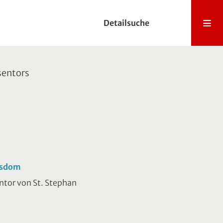
Detailsuche
sentors
ansdom
ntor von St. Stephan