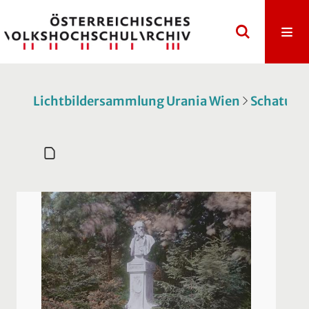
Lichtbildersammlung Urania Wien
Schatulle