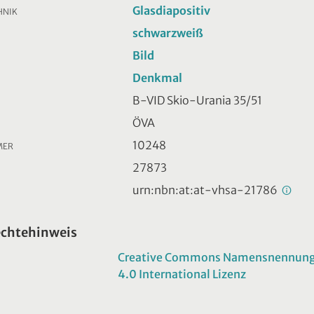
Glasdiapositiv
HNIK
schwarzweiß
Bild
Denkmal
B-VID Skio-Urania 35/51
ÖVA
10248
MER
27873
urn:nbn:at:at-vhsa-21786
echtehinweis
Creative Commons Namensnennung -
4.0 International Lizenz