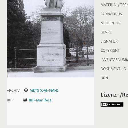
MATERIAL / TEC
FARBMODUS
MEDIENTYP
GENRE
SIGNATUR
COPYRIGHT
INVENTARNUM
DOKUMENT-ID
URN
ARCHIV
METS (OAI-PMH)
Lizenz-/R
IIIF
IIIF-Manifest