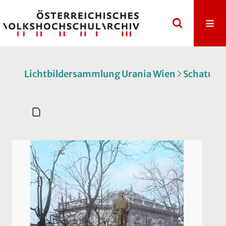
Lichtbildersammlung Urania Wien
Schatulle