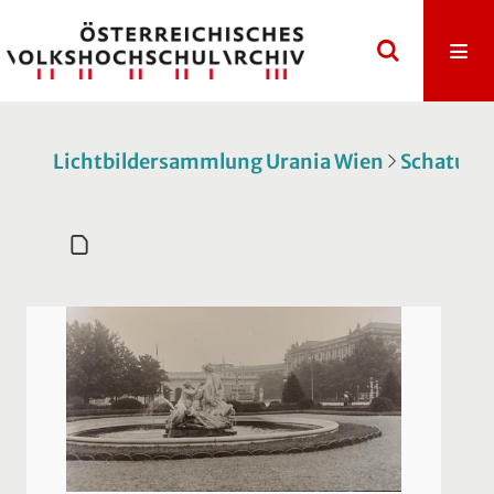
Lichtbildersammlung Urania Wien
Schatulle