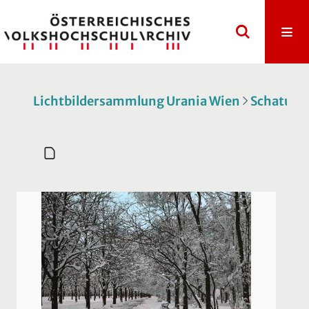
Lichtbildersammlung Urania Wien
Schatulle