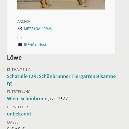
ARCHIV
METS (OAI-PMH)
IIIF
IIIF-Manifest
Löwe
ENTHALTEN IN
Schatulle 129: Schönbrunner Tiergarten Bisambe
rg
ENTSTEHUNG
Wien, Schönbrunn
, ca. 1927
HERSTELLER
unbekannt
MASSE
8,5 x 8,5