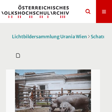
Lichtbildersammlung Urania Wien
Schatulle