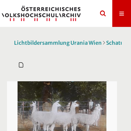
Lichtbildersammlung Urania Wien
Schatulle