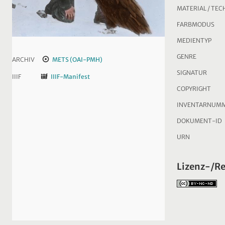
MATERIAL / TEC
FARBMODUS
MEDIENTYP
GENRE
ARCHIV
METS (OAI-PMH)
SIGNATUR
IIIF
IIIF-Manifest
COPYRIGHT
INVENTARNUM
DOKUMENT-ID
URN
Lizenz-/R