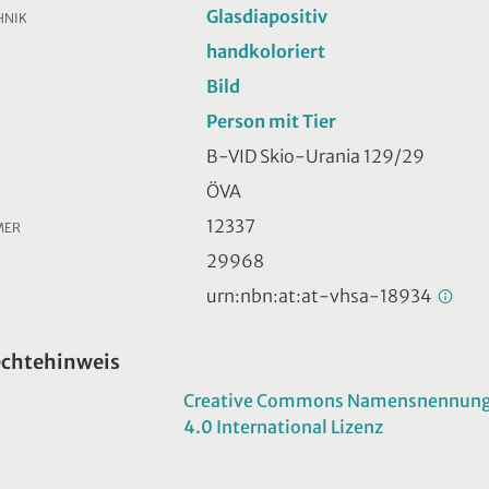
Glasdiapositiv
HNIK
handkoloriert
Bild
Person mit Tier
B-VID Skio-Urania 129/29
ÖVA
12337
MER
29968
urn:nbn:at:at-vhsa-18934
echtehinweis
Creative Commons Namensnennung -
4.0 International Lizenz