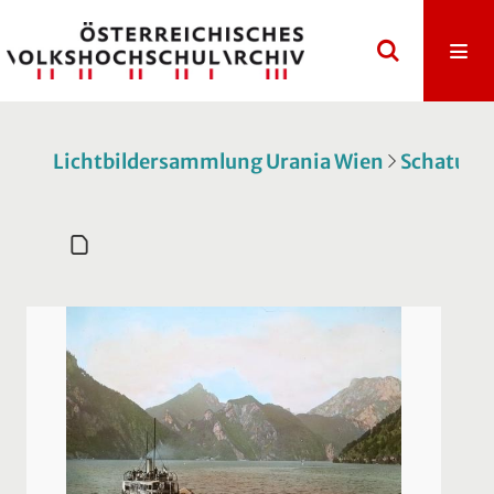
Lichtbildersammlung Urania Wien
Schatulle