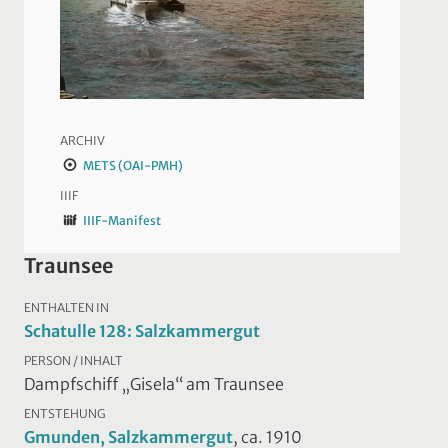
ARCHIV
METS (OAI-PMH)
IIIF
IIIF-Manifest
Traunsee
ENTHALTEN IN
Schatulle 128: Salzkammergut
PERSON / INHALT
Dampfschiff „Gisela“ am Traunsee
ENTSTEHUNG
Gmunden, Salzkammergut
, ca. 1910