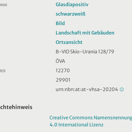
Glasdiapositiv
HNIK
schwarzweiß
Bild
Landschaft mit Gebäuden
Ortsansicht
R
B-VID Skio-Urania 128/79
ÖVA
12270
MER
29901
urn:nbn:at:at-vhsa-20204
echtehinweis
Creative Commons Namensnennung -
4.0 International Lizenz