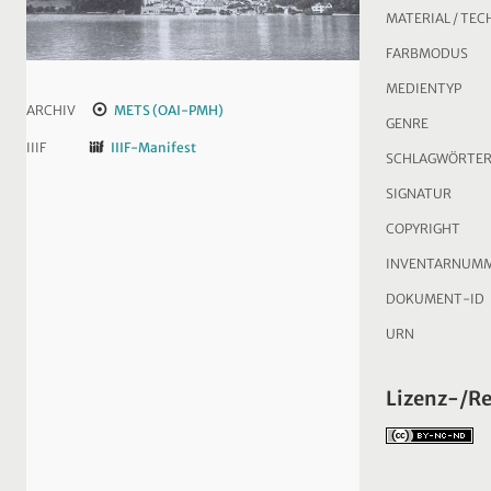
MATERIAL / TEC
FARBMODUS
MEDIENTYP
ARCHIV
METS (OAI-PMH)
GENRE
IIIF
IIIF-Manifest
SCHLAGWÖRTE
SIGNATUR
COPYRIGHT
INVENTARNUM
DOKUMENT-ID
URN
Lizenz-/R