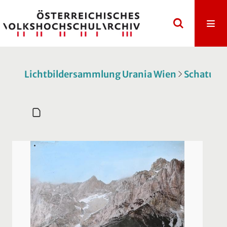
Lichtbildersammlung Urania Wien
Schatulle