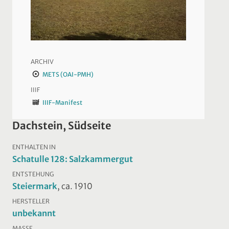
ARCHIV
METS (OAI-PMH)
IIIF
IIIF-Manifest
Dachstein, Südseite
ENTHALTEN IN
Schatulle 128: Salzkammergut
ENTSTEHUNG
Steiermark
, ca. 1910
HERSTELLER
unbekannt
MASSE