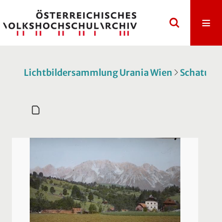
Lichtbildersammlung Urania Wien
Schatulle