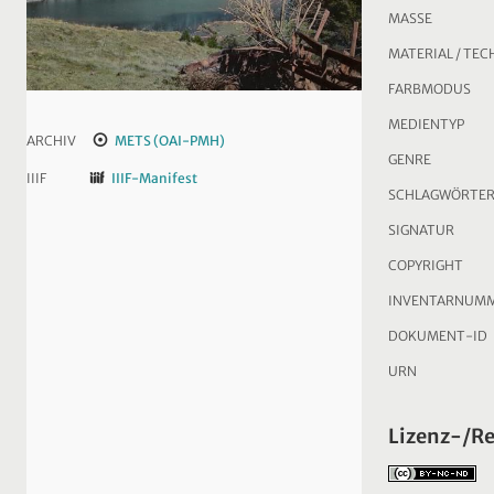
MASSE
MATERIAL / TEC
FARBMODUS
MEDIENTYP
ARCHIV
METS (OAI-PMH)
GENRE
IIIF
IIIF-Manifest
SCHLAGWÖRTE
SIGNATUR
COPYRIGHT
INVENTARNUM
DOKUMENT-ID
URN
Lizenz-/R