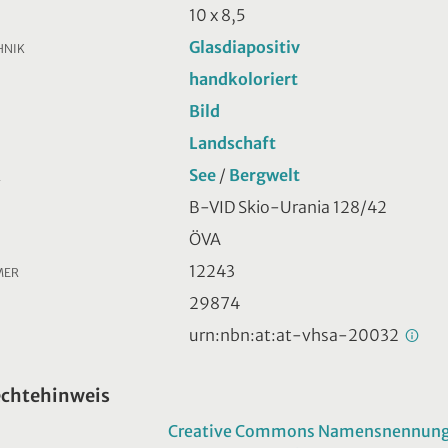
10 x 8,5
Glasdiapositiv
HNIK
handkoloriert
Bild
Landschaft
See
/
Bergwelt
R
B-VID Skio-Urania 128/42
ÖVA
12243
MER
29874
urn:nbn:at:at-vhsa-20032
echtehinweis
Creative Commons Namensnennung -