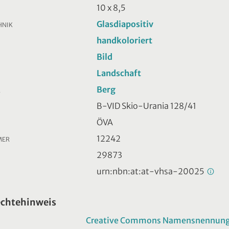
10 x 8,5
Glasdiapositiv
HNIK
handkoloriert
Bild
Landschaft
Berg
R
B-VID Skio-Urania 128/41
ÖVA
12242
MER
29873
urn:nbn:at:at-vhsa-20025
echtehinweis
Creative Commons Namensnennung -