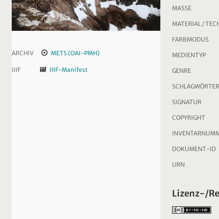
MASSE
MATERIAL / TEC
FARBMODUS
ARCHIV
METS (OAI-PMH)
MEDIENTYP
IIIF
IIIF-Manifest
GENRE
SCHLAGWÖRTE
SIGNATUR
COPYRIGHT
INVENTARNUM
DOKUMENT-ID
URN
Lizenz-/R