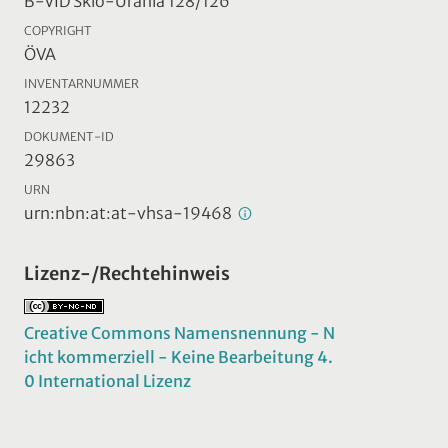
B-VID Skio-Urania 128/126
COPYRIGHT
ÖVA
INVENTARNUMMER
12232
DOKUMENT-ID
29863
URN
urn:nbn:at:at-vhsa-19468
Lizenz-/Rechtehinweis
Creative Commons Namensnennung - N
icht kommerziell - Keine Bearbeitung 4.
0 International Lizenz