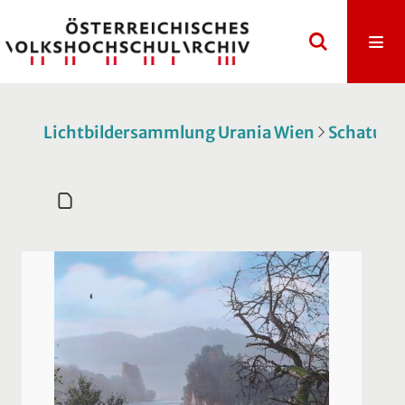
Lichtbildersammlung Urania Wien
Schatulle