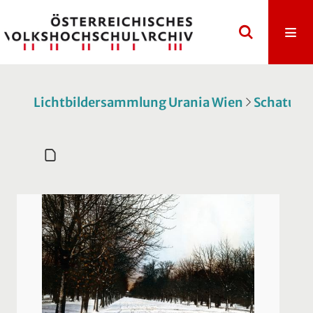
Lichtbildersammlung Urania Wien
Schatulle