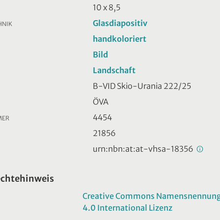
10 x 8,5
Glasdiapositiv
HNIK
handkoloriert
Bild
Landschaft
B-VID Skio-Urania 222/25
ÖVA
4454
MER
21856
urn:nbn:at:at-vhsa-18356
echtehinweis
Creative Commons Namensnennung -
4.0 International Lizenz