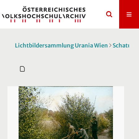
Lichtbildersammlung Urania Wien
Schatulle