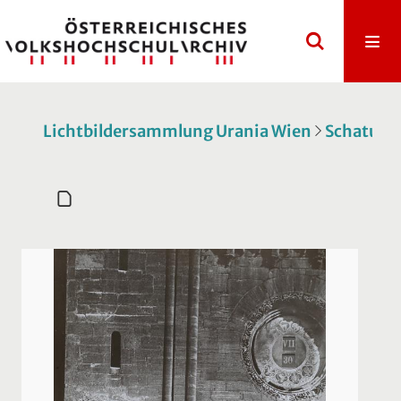
Lichtbildersammlung Urania Wien
Schatulle