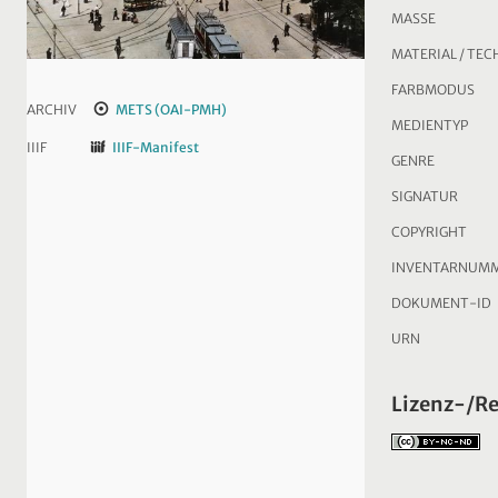
MASSE
MATERIAL / TEC
FARBMODUS
ARCHIV
METS (OAI-PMH)
MEDIENTYP
IIIF
IIIF-Manifest
GENRE
SIGNATUR
COPYRIGHT
INVENTARNUM
DOKUMENT-ID
URN
Lizenz-/R