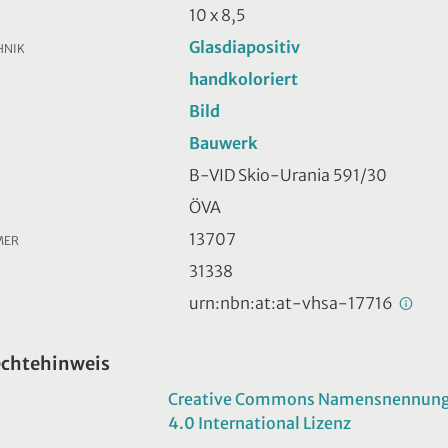
10 x 8,5
Glasdiapositiv
HNIK
handkoloriert
Bild
Bauwerk
B-VID Skio-Urania 591/30
ÖVA
13707
MER
31338
urn:nbn:at:at-vhsa-17716
echtehinweis
Creative Commons Namensnennung -
4.0 International Lizenz