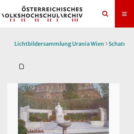
Lichtbildersammlung Urania Wien
Schatulle