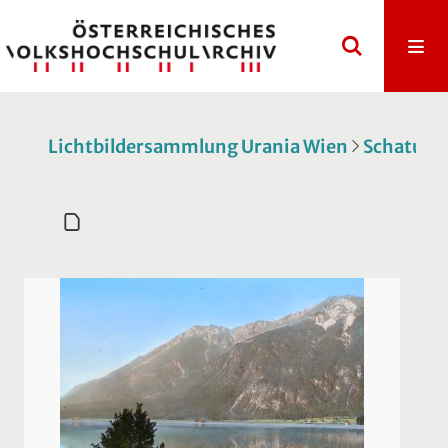
Lichtbildersammlung Urania Wien
Schatulle